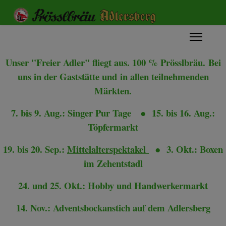
Unser "Freier Adler" fliegt aus. 100 % Prösslbräu.
Bei
uns in der Gaststätte und
in allen teilnehmenden
Märkten.
7. bis 9. Aug.: Singer Pur Tage
●
15. bis 16. Aug.:
Töpfermarkt
19. bis 20. Sep.:
Mittelalterspektakel
●
3. Okt.: Boxen
im Zehentstadl
24. und 25. Okt.: Hobby und Handwerkermarkt
14. Nov.: Adventsbockanstich auf dem Adlersberg