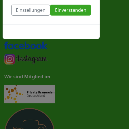
proesslbraeu@t-online.de
Einstellungen
Einverstanden
Cookies-Richtlinie
Folgen Sie uns
Wir sind Mitglied im