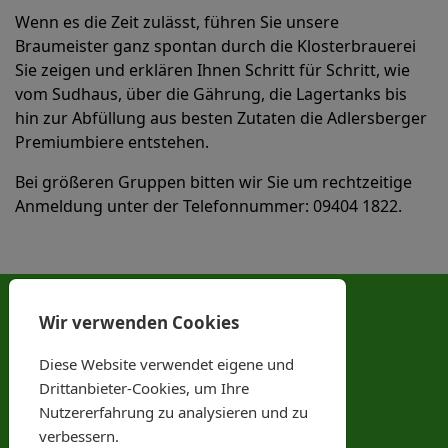
Wenn es die Zeit zulässt, führen Sie unsere
Braumeister ganz spontan durch die Klosterbrauerei
Sie zeigen und erklären Ihnen Schritt für Schritt, wie
vom Sudhaus, über die Gährung, die Lagertanks bis
hin zur Abfüllung aus besten Zutaten die Adlersberger
Premiumbiere entstehen.
Bei größeren Gruppen bitten wir Sie um rechtzeitige
Anmeldung unter der Telefonnummer: 09404 1822.
Anschrift & Kontakt
Wir verwenden Cookies
Prösslbräu Adlersberg GbR
Diese Website verwendet eigene und
Dominikanerinnenstr. 2-3
Drittanbieter-Cookies, um Ihre
93186 Adlersberg
Nutzererfahrung zu analysieren und zu
Tel. Nr.: 09404 1822
verbessern.