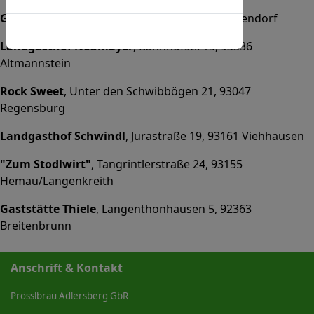
Gaststätte Mayer
, Hauptstraße 4, 93186 Pettendorf
Cookies-Richtlinie
Landgasthof Neumayer
, Bahnhofstr. 15, 93336
Altmannstein
Rock Sweet
, Unter den Schwibbögen 21, 93047
Regensburg
Landgasthof Schwindl
, Jurastraße 19, 93161 Viehhausen
"Zum Stodlwirt"
, Tangrintlerstraße 24, 93155
Hemau/Langenkreith
Gaststätte Thiele
, Langenthonhausen 5, 92363
Breitenbrunn
Anschrift & Kontakt
Prösslbräu Adlersberg GbR