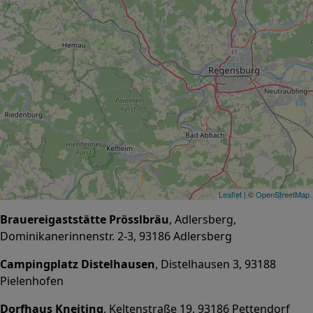
Leaflet
| ©
OpenStreetMap
Brauereigaststätte Prösslbräu
, Adlersberg,
Dominikanerinnenstr. 2-3, 93186 Adlersberg
Campingplatz Distelhausen
, Distelhausen 3, 93188
Pielenhofen
Dorfhaus Kneiting
, Keltenstraße 19, 93186 Pettendorf