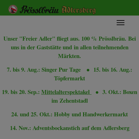
Unser "Freier Adler" fliegt aus. 100 % Prösslbräu.
Bei
uns in der Gaststätte und
in allen teilnehmenden
Märkten.
7. bis 9. Aug.: Singer Pur Tage
●
15. bis 16. Aug.:
Töpfermarkt
19. bis 20. Sep.:
Mittelalterspektakel
●
3. Okt.: Boxen
im Zehentstadl
24. und 25. Okt.: Hobby und Handwerkermarkt
14. Nov.: Adventsbockanstich auf dem Adlersberg